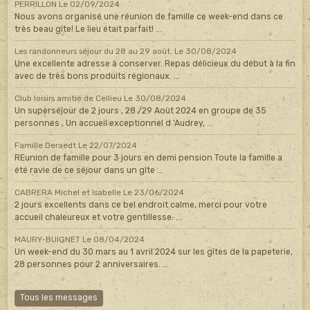
PERRILLON
Le 02/09/2024
Nous avons organisé une réunion de famille ce week-end dans ce
très beau gîte! Le lieu était parfait! ...
Les randonneurs séjour du 28 au 29 août.
Le 30/08/2024
Une excellente adresse à conserver. Repas délicieux du début à la fin
avec de très bons produits régionaux. ...
Club loisirs amitié de Cellieu
Le 30/08/2024
Un superséjour de 2 jours , 28 /29 Août 2024 en groupe de 35
personnes , Un accueil exceptionnel d 'Audrey, ...
Famille Deraedt
Le 22/07/2024
REunion de famille pour 3 jours en demi pension Toute la famille a
été ravie de ce séjour dans un gîte ...
CABRERA Michel et Isabelle
Le 23/06/2024
2 jours excellents dans ce bel endroit calme, merci pour votre
accueil chaleureux et votre gentillesse. ...
MAURY-BUIGNET
Le 08/04/2024
Un week-end du 30 mars au 1 avril 2024 sur les gîtes de la papeterie,
28 personnes pour 2 anniversaires. ...
Tous les messages