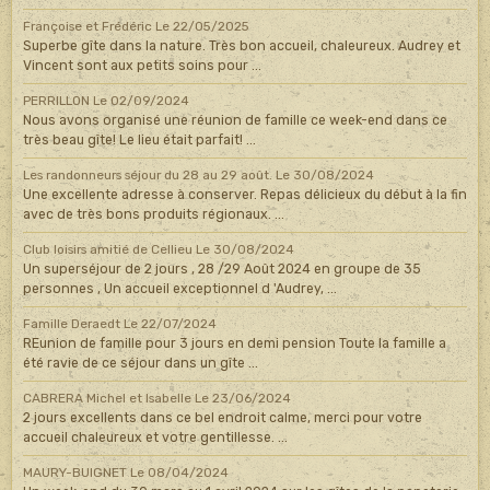
Françoise et Frédéric
Le 22/05/2025
Superbe gîte dans la nature. Très bon accueil, chaleureux. Audrey et
Vincent sont aux petits soins pour ...
PERRILLON
Le 02/09/2024
Nous avons organisé une réunion de famille ce week-end dans ce
très beau gîte! Le lieu était parfait! ...
Les randonneurs séjour du 28 au 29 août.
Le 30/08/2024
Une excellente adresse à conserver. Repas délicieux du début à la fin
avec de très bons produits régionaux. ...
Club loisirs amitié de Cellieu
Le 30/08/2024
Un superséjour de 2 jours , 28 /29 Août 2024 en groupe de 35
personnes , Un accueil exceptionnel d 'Audrey, ...
Famille Deraedt
Le 22/07/2024
REunion de famille pour 3 jours en demi pension Toute la famille a
été ravie de ce séjour dans un gîte ...
CABRERA Michel et Isabelle
Le 23/06/2024
2 jours excellents dans ce bel endroit calme, merci pour votre
accueil chaleureux et votre gentillesse. ...
MAURY-BUIGNET
Le 08/04/2024