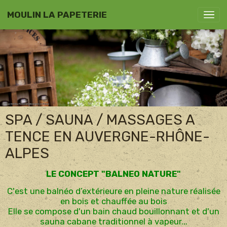
MOULIN LA PAPETERIE
SPA / SAUNA / MASSAGES A
TENCE EN AUVERGNE-RHÔNE-
ALPES
LE CONCEPT "BALNEO NATURE"
C'est une balnéo d’extérieure en pleine nature réalisée
en bois et chauffée au bois
Elle se compose d'un bain chaud bouillonnant et d'un
sauna cabane traditionnel à vapeur...